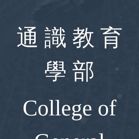
跳
到
主
要
通 識 教 育
內
容
區
學 部
College of