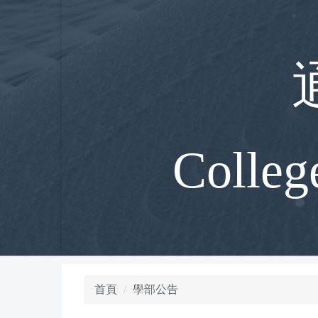
跳
到
主
要
內
容
區
Colleg
首頁
學部公告