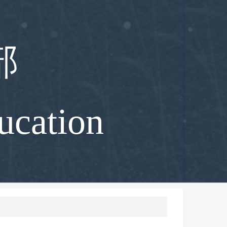
部
ucation