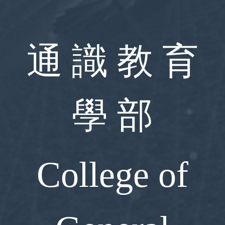
跳
到
主
要
通 識 教 育
內
容
區
學 部
College of