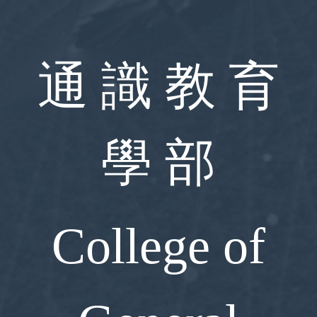
跳
到
主
要
通 識 教 育
內
容
區
學 部
College of