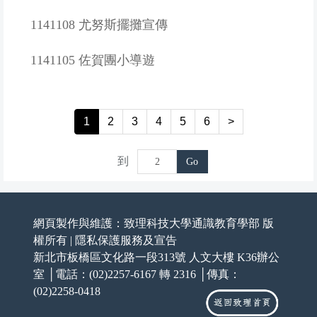
1141108 尤努斯擺攤宣傳
1141105 佐賀團小導遊
1
2
3
4
5
6
>
到
Go
網頁製作與維護：致理科技大學通識教育學部 版
權所有 |
隱私保護服務及宣告
新北市板橋區文化路一段313號 人文大樓 K36辦公
室 │電話：(02)2257-6167 轉 2316 │傳真：
(02)2258-0418