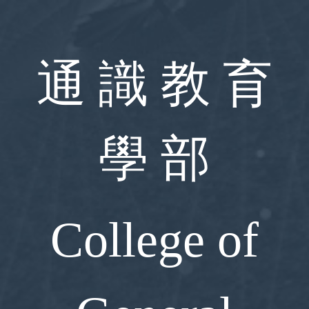
跳
到
主
要
通 識 教 育
內
容
區
學 部
College of