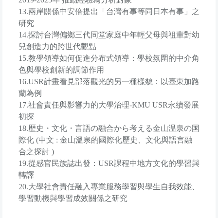
13.兩岸關係中安倍提出「台灣有事等同日本有事」之
研究
14.探討台灣偏鄉三代同堂家庭中年輕父母與祖輩對幼
兒創造力的跨世代觀點
15.教學領導如何促進分布式領導：學校氛圍的中介角
色與學校創新的調節作用
16.USR計畫看見部落觀光的另一種樣貌：以臺東加路
蘭為例
17.社會責任與影響力的大學治理-KMU USR永續發展
初探
18.歴史・文化・言語の融合から考える金山温泉の国
際化 (中文 : 金山溫泉的國際化歷史、文化與語言融
合之探討 )
19.從感官民族誌出發：USR課程中地方文化的學習與
轉譯
20.大學社會責任融入專業服務學習與學生自我效能、
學習動機與學習成效關係之研究