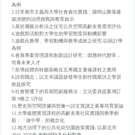
為例
2.日常都市主義與大學社會責任實踐：陽明山聚落建
築演變的治理挑戰與教育啟示
3.基於層級分析法之住宅公共空間高齡友善需求評估
4.遊戲類活動對大學生的學習態度與動機影響
5.遊戲化教學、學習動機與教學成效之研究-以統計學
為例
6.會展專案管理課程創新設計研究：因應時代變革，
培養未來人才
7.前導組體與聆聽策略在五專國文暑修課程之應用
8.詩寫職志：以文本議題啟發學生創作職業詩之學習
效益探究
9.社會變遷下的長期照顧服務法：立法委員提案增訂
第 9條之 1評估
10.歷史與空間證據與想像〜詩文賞讀之素養培育新論
11.大學媒體實習課程的高齡友善社區實踐與教學創
新：「做中學」的概念化
12.地方治理下的公共化幼兒園政策實踐- 以新北市
2019-2025年 推動經驗為分析對象