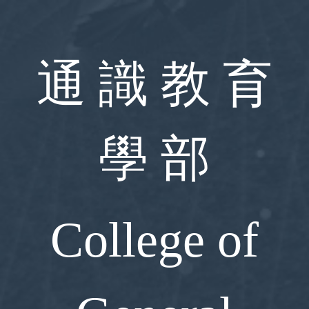
跳
到
主
要
通 識 教 育
內
容
區
學 部
College of