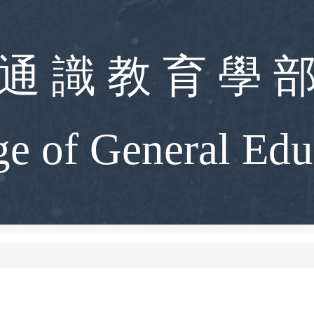
通 識 教 育 學 
ge of General Edu