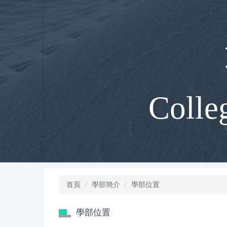
跳
到
主
要
內
容
區
Colle
首頁
學部簡介
學部位置
學部位置