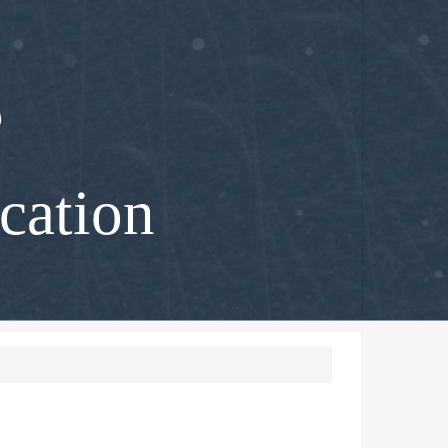
部
cation