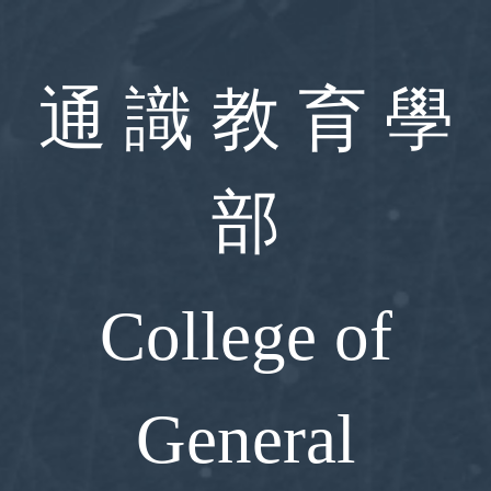
跳
到
主
要
通 識 教 育 學
內
容
區
部
College of
General