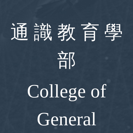
跳
到
主
要
通 識 教 育 學
內
容
區
部
College of
General