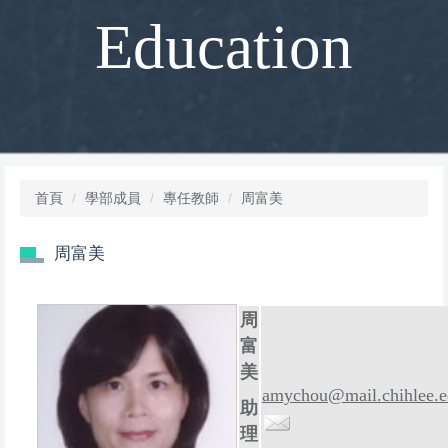
Education
首頁
學部成員
專任教師
周富美
周富美
周
富
美
amychou@mail.chihlee.e
助
理