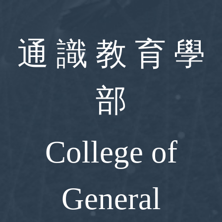
跳
到
主
要
通 識 教 育 學
內
容
區
部
College of
General