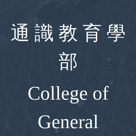
跳
到
主
要
通 識 教 育 學
內
容
區
部
College of
General