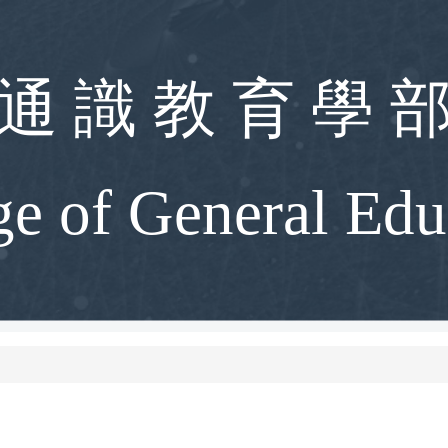
通 識 教 育 學 
ge of General Edu