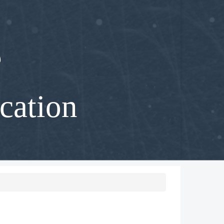
部
cation