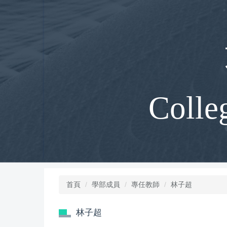
跳
到
主
要
內
容
區
Colle
首頁
學部成員
專任教師
林子超
林子超