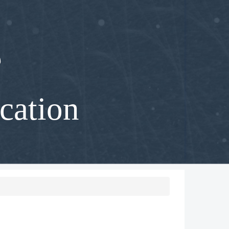
部
cation