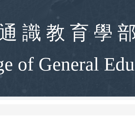
通 識 教 育 學 
ge of General Edu