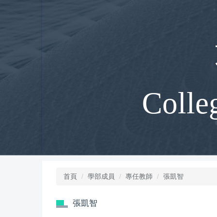
跳
到
主
要
內
容
區
Colle
首頁
學部成員
專任教師
張凱智
張凱智