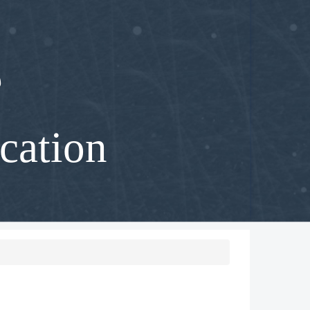
部
cation