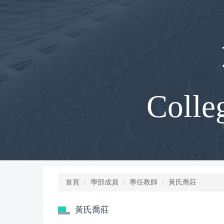
跳
到
主
要
內
容
區
Colle
首頁
學部成員
專任教師
黃氏喬莊
黃氏喬莊