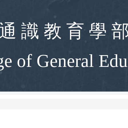
通 識 教 育 學 
ge of General Edu