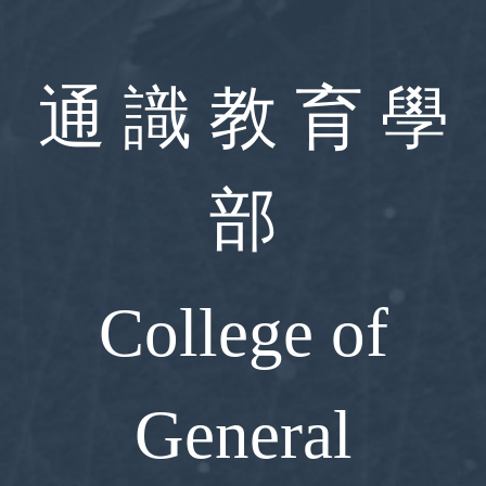
跳
到
主
要
通 識 教 育 學
內
容
區
部
College of
General